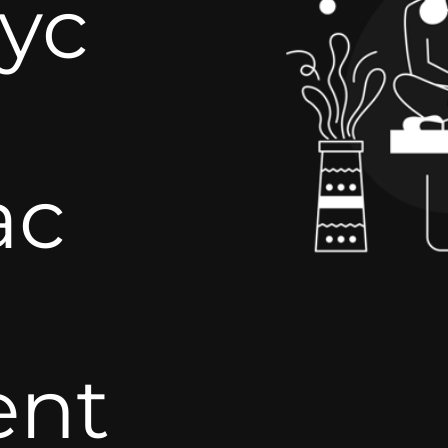
tyc
ac
ent