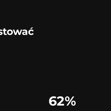
stować
62%