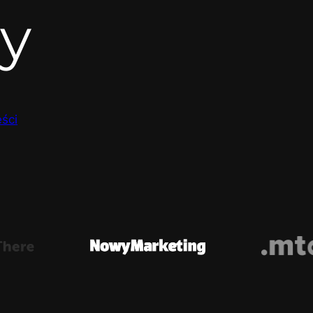
y
ści