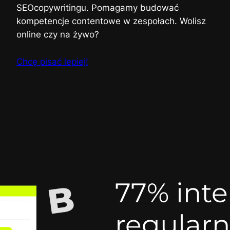
SEOcopywritingu. Pomagamy budować
kompetencje contentowe w zespołach. Wolisz
online czy na żywo?
Chcę pisać lepiej!
77% int
regularn