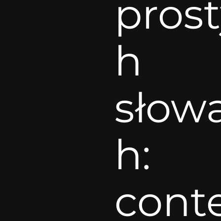
pros
h
słow
h:
cont